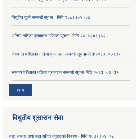
नियुक्ति बुझ्ने सम्बन्धी सूचना - मितिः२०८३।०४।०४
अन्तिम नतिजा प्रकाशन गरिएको सूचना -मिति:२०८३।०३।३२
विषयगत परीक्षाको नतिजा प्रकाशन सम्बन्धी सूचना-मितिः२०८३।०३।३२
सामान्य परीक्षाको नतिजा प्रकाशन सम्बन्धी सूचना-मितिः२०८३।०३।३१
अन्य
विधुतीय शुसासन सेवा
वडा अध्यक्ष तथा वडा सचिव ज्यूहरुको विवरण - मितिः२०७९।०४।१८