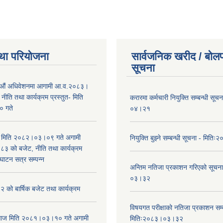
था परियोजना
सार्वजनिक खरीद / बोलप
सूचना
औं अधिवेशनमा आगामी आ.व.२०८३।
ीति तथा कार्यक्रम प्रस्तुत- मिति
करारमा कर्मचारी नियुक्ति सम्बन्धी सू
 गते
०४।२१
भा मिति २०८२।०३।०९ गते अगामी
नियुक्ति बुझ्ने सम्बन्धी सूचना - मि
 को बजेट, नीति तथा कार्यक्रम
घाटन सत्र सम्पन्न
अन्तिम नतिजा प्रकाशन गरिएको सूचन
०३।३२
को बार्षिक बजेट तथा कार्यक्रम
विषयगत परीक्षाको नतिजा प्रकाशन सम्ब
ा आज मिति २०८१।०३।१० गते अगामी
मितिः२०८३।०३।३२