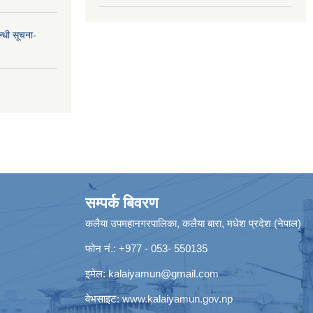
न्धी सूचना-
सम्पर्क बिवरण
कलैया उपमहानगरपालिका, कलैया बारा, मधेश प्रदेश (नेपाल)
फोन नं.: +977 - 053- 550135
इमेल:
kalaiyamun@gmail.com
वेभसाइट:
www.kalaiyamun.gov.np