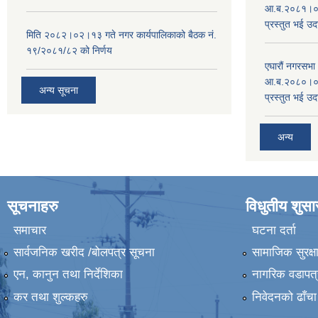
आ.ब.२०८१।०८२
प्रस्तुत भई उद
मिति २०८२।०२।१३ गते नगर कार्यपालिकाको बैठक नं.
१९/२०८१/८२ को निर्णय
एघारौं नगरसभ
आ.ब.२०८०।०८१
अन्य सूचना
प्रस्तुत भई उद
अन्य
सूचनाहरु
विधुतीय शुस
समाचार
घटना दर्ता
सार्वजनिक खरीद /बोलपत्र सूचना
सामाजिक सुरक्ष
एन, कानुन तथा निर्देशिका
नागरिक वडापत्
कर तथा शुल्कहरु
निवेदनको ढाँचा