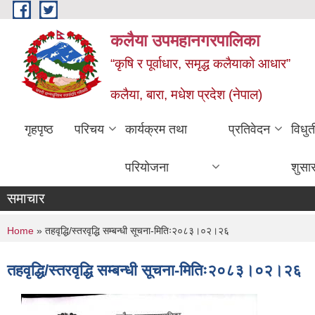
Skip to main content
कलैया उपमहानगरपालिका
“कृषि र पूर्वाधार, समृद्ध कलैयाको आधार”
कलैया, बारा, मधेश प्रदेश (नेपाल)
गृहपृष्ठ
परिचय
कार्यक्रम तथा
प्रतिवेदन
विधु
परियोजना
शुसा
समाचार
You are here
Home
» तहवृद्धि/स्तरवृद्धि सम्बन्धी सूचना-मितिः२०८३।०२।२६
तहवृद्धि/स्तरवृद्धि सम्बन्धी सूचना-मितिः२०८३।०२।२६