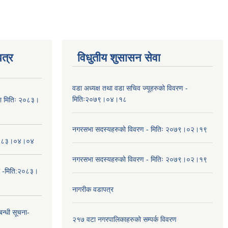
त्र
विधुतीय शुसासन सेवा
वडा अध्यक्ष तथा वडा सचिव ज्यूहरुको विवरण -
मितिः२०७९।०४।१८
चना मितिः २०८३।
नगरसभा सदस्यहरुको विवरण - मितिः २०७९।०२।१९
तिः२०८३।०४।०४
नगरसभा सदस्यहरुको विवरण - मितिः २०७९।०२।१९
ा -मिति:२०८३।
नागरीक वडापत्र
न्धी सूचना-
२१७ वटा नगरपालिकाहरुको सम्पर्क विवरण