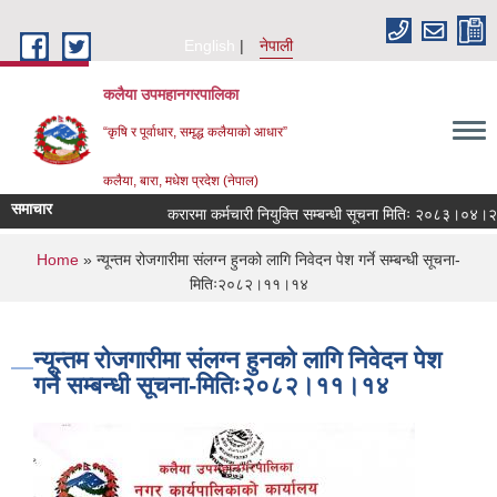
Skip to main content
English
नेपाली
कलैया उपमहानगरपालिका
“कृषि र पूर्वाधार, समृद्ध कलैयाको आधार”
कलैया, बारा, मधेश प्रदेश (नेपाल)
समाचार
करारमा कर्मचारी नियुक्ति सम्बन्धी सूचना मितिः २०८३।०४।२१
You are here
Home
» न्यून्तम रोजगारीमा संलग्न हुनको लागि निवेदन पेश गर्ने सम्बन्धी सूचना-
मितिः२०८२।११।१४
न्यून्तम रोजगारीमा संलग्न हुनको लागि निवेदन पेश
गर्ने सम्बन्धी सूचना-मितिः२०८२।११।१४