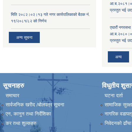
आ.ब.२०८१।०८२
प्रस्तुत भई उद
मिति २०८२।०२।१३ गते नगर कार्यपालिकाको बैठक नं.
१९/२०८१/८२ को निर्णय
एघारौं नगरसभ
आ.ब.२०८०।०८१
अन्य सूचना
प्रस्तुत भई उद
अन्य
सूचनाहरु
विधुतीय शुस
समाचार
घटना दर्ता
सार्वजनिक खरीद /बोलपत्र सूचना
सामाजिक सुरक्ष
एन, कानुन तथा निर्देशिका
नागरिक वडापत्
कर तथा शुल्कहरु
निवेदनको ढाँचा