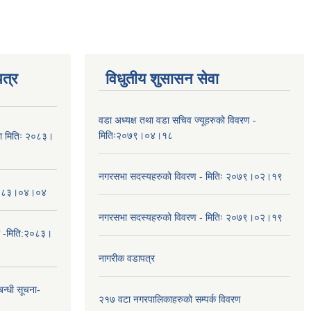
त्र
विधुतीय शुसासन सेवा
वडा अध्यक्ष तथा वडा सचिव ज्यूहरुको विवरण -
मितिः२०७९।०४।१८
चना मितिः २०८३।
नगरसभा सदस्यहरुको विवरण - मितिः २०७९।०२।१९
तिः२०८३।०४।०४
नगरसभा सदस्यहरुको विवरण - मितिः २०७९।०२।१९
ा -मिति:२०८३।
नागरीक वडापत्र
न्धी सूचना-
२१७ वटा नगरपालिकाहरुको सम्पर्क विवरण