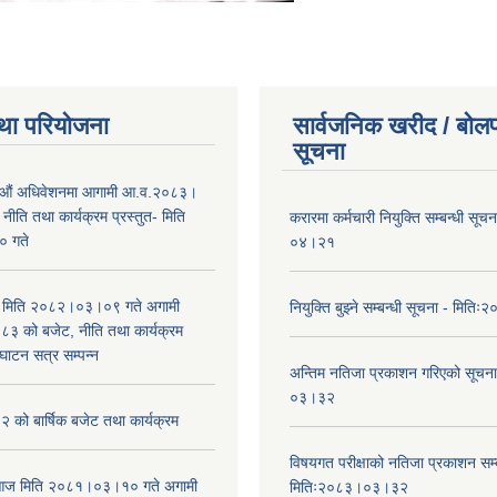
था परियोजना
सार्वजनिक खरीद / बोलप
सूचना
औं अधिवेशनमा आगामी आ.व.२०८३।
ीति तथा कार्यक्रम प्रस्तुत- मिति
करारमा कर्मचारी नियुक्ति सम्बन्धी सू
 गते
०४।२१
भा मिति २०८२।०३।०९ गते अगामी
नियुक्ति बुझ्ने सम्बन्धी सूचना - मि
 को बजेट, नीति तथा कार्यक्रम
घाटन सत्र सम्पन्न
अन्तिम नतिजा प्रकाशन गरिएको सूचन
०३।३२
को बार्षिक बजेट तथा कार्यक्रम
विषयगत परीक्षाको नतिजा प्रकाशन सम्ब
ा आज मिति २०८१।०३।१० गते अगामी
मितिः२०८३।०३।३२