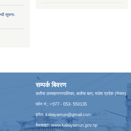
न्धी सूचना-
सम्पर्क बिवरण
कलैया उपमहानगरपालिका, कलैया बारा, मधेश प्रदेश (नेपाल)
फोन नं.: +977 - 053- 550135
इमेल:
kalaiyamun@gmail.com
वेभसाइट:
www.kalaiyamun.gov.np