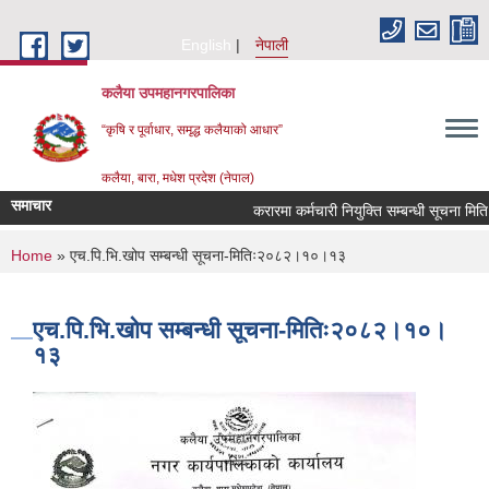
Skip to main content
English
नेपाली
कलैया उपमहानगरपालिका
“कृषि र पूर्वाधार, समृद्ध कलैयाको आधार”
कलैया, बारा, मधेश प्रदेश (नेपाल)
समाचार
करारमा कर्मचारी नियुक्ति सम्बन्धी सूचना मि
You are here
Home
» एच.पि.भि.खोप सम्बन्धी सूचना-मितिः२०८२।१०।१३
एच.पि.भि.खोप सम्बन्धी सूचना-मितिः२०८२।१०।
१३