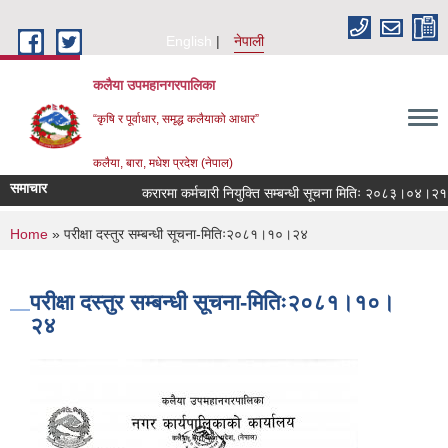
Skip to main content
English
नेपाली
कलैया उपमहानगरपालिका
“कृषि र पूर्वाधार, समृद्ध कलैयाको आधार”
कलैया, बारा, मधेश प्रदेश (नेपाल)
समाचार
करारमा कर्मचारी नियुक्ति सम्बन्धी सूचना मितिः २०८३।०४।२१
You are here
Home
» परीक्षा दस्तुर सम्बन्धी सूचना-मितिः२०८१।१०।२४
परीक्षा दस्तुर सम्बन्धी सूचना-मितिः२०८१।१०।
२४