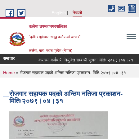
Skip to main content
English
नेपाली
कलैया उपमहानगरपालिका
“कृषि र पूर्वाधार, समृद्ध कलैयाको आधार”
कलैया, बारा, मधेश प्रदेश (नेपाल)
समाचार
करारमा कर्मचारी नियुक्ति सम्बन्धी सूचना मितिः २०८३।०४।२१
You are here
Home
» रोजगार सहायक पदको अन्तिम नतिजा प्रकाशन- मितिः२०७९।०४।३१
रोजगार सहायक पदको अन्तिम नतिजा प्रकाशन-
मितिः२०७९।०४।३१