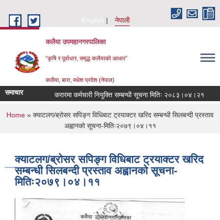
Skip to main content
English
नेपाली
कलैया उपमहानगरपालिका
“कृषि र पूर्वाधार, समृद्ध कलैयाको आधार”
कलैया, बारा, मधेश प्रदेश (नेपाल)
समाचार
करारमा कर्मचारी नियुक्ति सम्बन्धी सूचना मितिः २०८३।०४।२१
जानक
You are here
Home
» क्याटलग/ब्रोसर सपिङ्ग विधिबाट ट्रयाक्टर खरिद सम्बन्धी सिलबन्दी प्रस्ताव
अह्वानको सूचना-मितिः२०७९।०४।११
क्याटलग/ब्रोसर सपिङ्ग विधिबाट ट्रयाक्टर खरिद
सम्बन्धी सिलबन्दी प्रस्ताव अह्वानको सूचना-
मितिः२०७९।०४।११