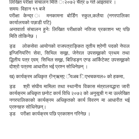
लिखित परीक्षा संचालन मिति ः२०७२ चैत्र ७ गते आइतवार ।
समयः विहान ११ बजे
परीक्षा केन्द्र ः मनकामना बोर्डिंग स्कुल,कलैया (नगरपालिका
कार्यालयको पछाडी पटि)
अन्तवार्ता संचालन हुनेः लिखित परीक्षाको नतिजा प्रकाशन भए पछि
मिति तोकिनेछ ।
ड्ड लोकसेवा आयोगको राजपत्राङ्कित तृतीय श्रेणी पदको नेपाल
इन्जिनियरिंग सेवा, सिभिल समूह, जेनेरल उपसमूहको प्रथम तथा
द्धितीय पत्र एवम् सिभिल समूह, बिल्डिङ्ग एण्ड आर्किटेक्ट उपसमूहको
दोश्रो पत्रमा आधारीत भई प्रश्न सोधिनेछन् ।
ख) कार्यक्रम अधिकृत ९ीन्ऋम्ए ँयअब िएभचकयल० को हकमा,
ड्ड श्री संघीय मामिला तथा स्थानीय विकास मंत्रालयद्धारा जारी
कार्यक्रम अधिकृत छनोट कार्य विधि २०७२ को अनुसूची ग मा उल्लेखित
नगरपालिकाको कार्यक्रम अधिकृतको कार्य विवरण मा आधारीत भई
प्रश्नहरु सोधिनेछन्।
ड्ड परीक्षा कार्यक्रम पछि प्रकाशन गरिनेछ ।