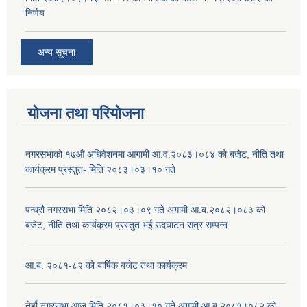
निर्णय
अन्य सूचना
योजना तथा परियोजना
नगरसभाको १७औं अधिवेशनमा आगामी आ.व.२०८३।०८४ को बजेट, नीति तथा
कार्यक्रम प्रस्तुत- मिति २०८३।०३।१० गते
पन्ध्रौ नगरसभा मिति २०८२।०३।०९ गते अगामी आ.ब.२०८२।०८३ को
बजेट, नीति तथा कार्यक्रम प्रस्तुत भई उदघाटन सत्र सम्पन्न
आ.ब. २०८१-८२ को बार्षिक बजेट तथा कार्यक्रम
तेर्हौ नगरसभा आज मिति २०८१।०३।१० गते अगामी आ.ब.२०८१।०८२ को