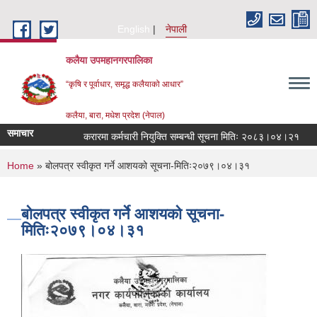
Skip to main content
English
नेपाली
कलैया उपमहानगरपालिका
“कृषि र पूर्वाधार, समृद्ध कलैयाको आधार”
कलैया, बारा, मधेश प्रदेश (नेपाल)
समाचार
करारमा कर्मचारी नियुक्ति सम्बन्धी सूचना मितिः २०८३।०४।२१
ज
You are here
Home
» बोलपत्र स्वीकृत गर्ने आशयको सूचना-मितिः२०७९।०४।३१
बोलपत्र स्वीकृत गर्ने आशयको सूचना-
मितिः२०७९।०४।३१