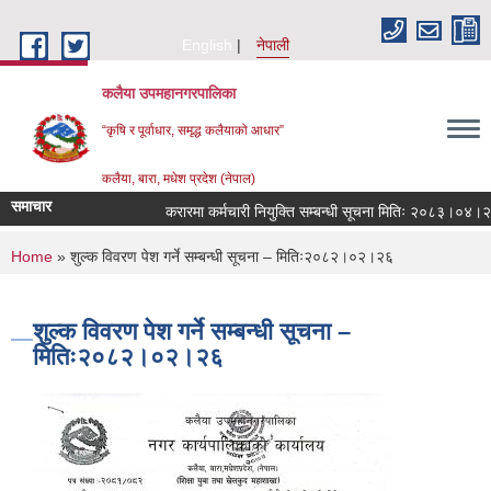
Skip to main content
English
नेपाली
कलैया उपमहानगरपालिका
“कृषि र पूर्वाधार, समृद्ध कलैयाको आधार”
कलैया, बारा, मधेश प्रदेश (नेपाल)
समाचार
करारमा कर्मचारी नियुक्ति सम्बन्धी सूचना मितिः २०८३।०४।२१
You are here
Home
» शुल्क विवरण पेश गर्ने सम्बन्धी सूचना – मितिः२०८२।०२।२६
शुल्क विवरण पेश गर्ने सम्बन्धी सूचना –
मितिः२०८२।०२।२६