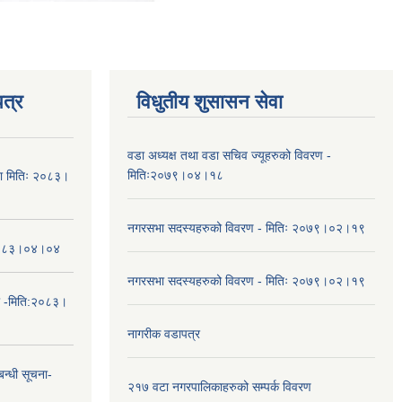
त्र
विधुतीय शुसासन सेवा
वडा अध्यक्ष तथा वडा सचिव ज्यूहरुको विवरण -
मितिः२०७९।०४।१८
चना मितिः २०८३।
नगरसभा सदस्यहरुको विवरण - मितिः २०७९।०२।१९
तिः२०८३।०४।०४
नगरसभा सदस्यहरुको विवरण - मितिः २०७९।०२।१९
ा -मिति:२०८३।
नागरीक वडापत्र
न्धी सूचना-
२१७ वटा नगरपालिकाहरुको सम्पर्क विवरण