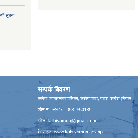
न्धी सूचना-
सम्पर्क बिवरण
कलैया उपमहानगरपालिका, कलैया बारा, मधेश प्रदेश (नेपाल)
फोन नं.: +977 - 053- 550135
इमेल:
kalaiyamun@gmail.com
वेभसाइट:
www.kalaiyamun.gov.np