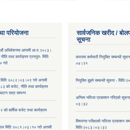
था परियोजना
सार्वजनिक खरीद / बोलप
सूचना
औं अधिवेशनमा आगामी आ.व.२०८३।
ीति तथा कार्यक्रम प्रस्तुत- मिति
करारमा कर्मचारी नियुक्ति सम्बन्धी सू
 गते
०४।२१
भा मिति २०८२।०३।०९ गते अगामी
नियुक्ति बुझ्ने सम्बन्धी सूचना - मि
 को बजेट, नीति तथा कार्यक्रम
घाटन सत्र सम्पन्न
अन्तिम नतिजा प्रकाशन गरिएको सूचन
०३।३२
को बार्षिक बजेट तथा कार्यक्रम
विषयगत परीक्षाको नतिजा प्रकाशन सम्ब
ा आज मिति २०८१।०३।१० गते अगामी
मितिः२०८३।०३।३२