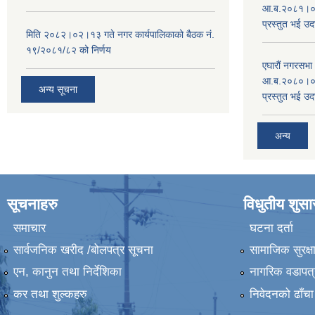
आ.ब.२०८१।०८२
प्रस्तुत भई उद
मिति २०८२।०२।१३ गते नगर कार्यपालिकाको बैठक नं.
१९/२०८१/८२ को निर्णय
एघारौं नगरसभ
आ.ब.२०८०।०८१
अन्य सूचना
प्रस्तुत भई उद
अन्य
सूचनाहरु
विधुतीय शुस
समाचार
घटना दर्ता
सार्वजनिक खरीद /बोलपत्र सूचना
सामाजिक सुरक्ष
एन, कानुन तथा निर्देशिका
नागरिक वडापत्
कर तथा शुल्कहरु
निवेदनको ढाँचा