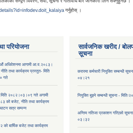
को सम्पूर्ण विवरण, सेवा, सूचना र गतिविधि बारे जानकारी लिन सक्नुहुनेछ ।
details?id=infodev.doit_kalaiya
गर्नुहोस् ।
था परियोजना
सार्वजनिक खरीद / बोलप
सूचना
औं अधिवेशनमा आगामी आ.व.२०८३।
ीति तथा कार्यक्रम प्रस्तुत- मिति
करारमा कर्मचारी नियुक्ति सम्बन्धी सू
 गते
०४।२१
भा मिति २०८२।०३।०९ गते अगामी
नियुक्ति बुझ्ने सम्बन्धी सूचना - मि
 को बजेट, नीति तथा कार्यक्रम
घाटन सत्र सम्पन्न
अन्तिम नतिजा प्रकाशन गरिएको सूचन
०३।३२
को बार्षिक बजेट तथा कार्यक्रम