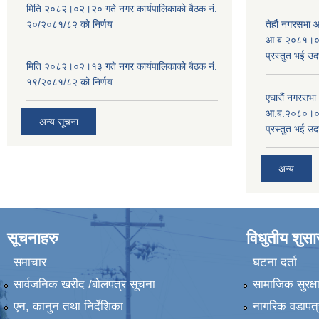
मिति २०८२।०२।२० गते नगर कार्यपालिकाको बैठक नं.
२०/२०८१/८२ को निर्णय
तेर्हौ नगरसभ
आ.ब.२०८१।०८२
प्रस्तुत भई उद
मिति २०८२।०२।१३ गते नगर कार्यपालिकाको बैठक नं.
१९/२०८१/८२ को निर्णय
एघारौं नगरसभ
आ.ब.२०८०।०८१
अन्य सूचना
प्रस्तुत भई उद
अन्य
सूचनाहरु
विधुतीय शुस
समाचार
घटना दर्ता
सार्वजनिक खरीद /बोलपत्र सूचना
सामाजिक सुरक्ष
एन, कानुन तथा निर्देशिका
नागरिक वडापत्