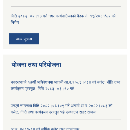
मिति २०८२।०२।१३ गते नगर कार्यपालिकाको बैठक नं. १९/२०८१/८२ को
निर्णय
अन्य सूचना
योजना तथा परियोजना
नगरसभाको १७औं अधिवेशनमा आगामी आ.व.२०८३।०८४ को बजेट, नीति तथा
कार्यक्रम प्रस्तुत- मिति २०८३।०३।१० गते
पन्ध्रौ नगरसभा मिति २०८२।०३।०९ गते अगामी आ.ब.२०८२।०८३ को
बजेट, नीति तथा कार्यक्रम प्रस्तुत भई उदघाटन सत्र सम्पन्न
आ.ब. २०८१-८२ को बार्षिक बजेट तथा कार्यक्रम