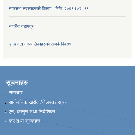
नगरसभा सदस्यहरुको विवरण - मितिः २०७९।०२।१९
नागरीक वडापत्र
२१७ वटा नगरपालिकाहरुको सम्पर्क विवरण
सूचनाहरु
समाचार
सार्वजनिक खरीद /बोलपत्र सूचना
एन, कानुन तथा निर्देशिका
कर तथा शुल्कहरु