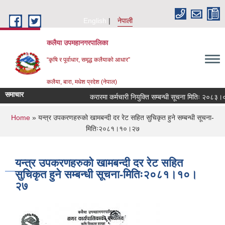
Skip to main content
English
नेपाली
कलैया उपमहानगरपालिका
“कृषि र पूर्वाधार, समृद्ध कलैयाको आधार”
कलैया, बारा, मधेश प्रदेश (नेपाल)
समाचार
करारमा कर्मचारी नियुक्ति सम्बन्धी सूचना मितिः २०८३।०
You are here
Home
» यन्त्र उपकरणहरुको खामबन्दी दर रेट सहित सुचिकृत हुने सम्बन्धी सूचना-
मितिः२०८१।१०।२७
यन्त्र उपकरणहरुको खामबन्दी दर रेट सहित
सुचिकृत हुने सम्बन्धी सूचना-मितिः२०८१।१०।
२७