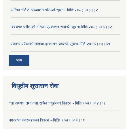
अन्तिम नतिजा प्रकाशन गरिएको सूचना -मिति:२०८३।०३।३२
विषयगत परीक्षाको नतिजा प्रकाशन सम्बन्धी सूचना-मितिः२०८३।०३।३२
सामान्य परीक्षाको नतिजा प्रकाशन सम्बन्धी सूचना-मितिः२०८३।०३।३१
अन्य
विधुतीय शुसासन सेवा
वडा अध्यक्ष तथा वडा सचिव ज्यूहरुको विवरण - मितिः२०७९।०४।१८
नगरसभा सदस्यहरुको विवरण - मितिः २०७९।०२।१९