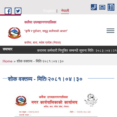
Skip to main content
English
नेपाली
कलैया उपमहानगरपालिका
“कृषि र पूर्वाधार, समृद्ध कलैयाको आधार”
कलैया, बारा, मधेश प्रदेश (नेपाल)
समाचार
करारमा कर्मचारी नियुक्ति सम्बन्धी सूचना मितिः २०८३।०४।२१
You are here
Home
» शोक वक्तव्य - मितिः२०८१।०४।३०
शोक वक्तव्य - मितिः२०८१।०४।३०