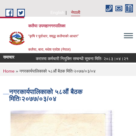
Skip to main content
English
नेपाली
कलैया उपमहानगरपालिका
“कृषि र पूर्वाधार, समृद्ध कलैयाको आधार”
कलैया, बारा, मधेश प्रदेश (नेपाल)
समाचार
करारमा कर्मचारी नियुक्ति सम्बन्धी सूचना मितिः २०८३।०४।२१
ज
You are here
Home
» नगरकार्यपालिकाको ५८औं बैठक मितिः२०७७/०३/०४
नगरकार्यपालिकाको ५८औं बैठक
मितिः२०७७/०३/०४