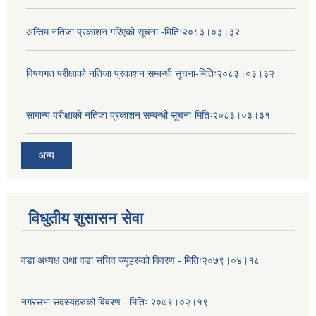
अन्तिम नतिजा प्रकाशन गरिएको सूचना -मिति:२०८३।०३।३२
विषयगत परीक्षाको नतिजा प्रकाशन सम्बन्धी सूचना-मितिः२०८३।०३।३२
सामान्य परीक्षाको नतिजा प्रकाशन सम्बन्धी सूचना-मितिः२०८३।०३।३१
अन्य
विधुतीय शुसासन सेवा
वडा अध्यक्ष तथा वडा सचिव ज्यूहरुको विवरण - मितिः२०७९।०४।१८
नगरसभा सदस्यहरुको विवरण - मितिः २०७९।०२।१९