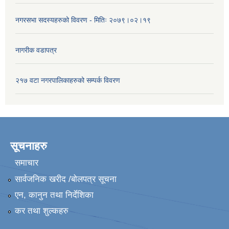
नगरसभा सदस्यहरुको विवरण - मितिः २०७९।०२।१९
नागरीक वडापत्र
२१७ वटा नगरपालिकाहरुको सम्पर्क विवरण
सूचनाहरु
समाचार
सार्वजनिक खरीद /बोलपत्र सूचना
एन, कानुन तथा निर्देशिका
कर तथा शुल्कहरु