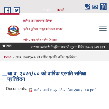
Skip to main content
English
नेपाली
कलैया उपमहानगरपालिका
“कृषि र पूर्वाधार, समृद्ध कलैयाको आधार”
कलैया, बारा, मधेश प्रदेश (नेपाल)
समाचार
करारमा कर्मचारी नियुक्ति सम्बन्धी सूचना मितिः २०८३।०४।२१
You are here
Home
» आ.व. २०७९्\८० को वार्षिक प्रगति समिक्षा प्रतिवेदन
आ.व. २०७९्\८० को वार्षिक प्रगति समिक्षा
प्रतिवेदन
Documents:
कलैया-वार्षिक-प्रगति-समिक्षा २०७९_८०.pdf