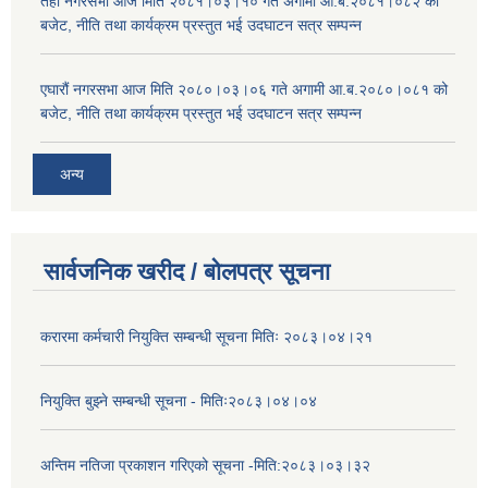
तेर्हौ नगरसभा आज मिति २०८१।०३।१० गते अगामी आ.ब.२०८१।०८२ को
बजेट, नीति तथा कार्यक्रम प्रस्तुत भई उदघाटन सत्र सम्पन्न
एघारौं नगरसभा आज मिति २०८०।०३।०६ गते अगामी आ.ब.२०८०।०८१ को
बजेट, नीति तथा कार्यक्रम प्रस्तुत भई उदघाटन सत्र सम्पन्न
अन्य
सार्वजनिक खरीद / बोलपत्र सूचना
करारमा कर्मचारी नियुक्ति सम्बन्धी सूचना मितिः २०८३।०४।२१
नियुक्ति बुझ्ने सम्बन्धी सूचना - मितिः२०८३।०४।०४
अन्तिम नतिजा प्रकाशन गरिएको सूचना -मिति:२०८३।०३।३२