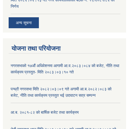
मिति २०८२।०२।१३ गते नगर कार्यपालिकाको बैठक नं. १९/२०८१/८२ को
निर्णय
अन्य सूचना
योजना तथा परियोजना
नगरसभाको १७औं अधिवेशनमा आगामी आ.व.२०८३।०८४ को बजेट, नीति तथा
कार्यक्रम प्रस्तुत- मिति २०८३।०३।१० गते
पन्ध्रौ नगरसभा मिति २०८२।०३।०९ गते अगामी आ.ब.२०८२।०८३ को
बजेट, नीति तथा कार्यक्रम प्रस्तुत भई उदघाटन सत्र सम्पन्न
आ.ब. २०८१-८२ को बार्षिक बजेट तथा कार्यक्रम